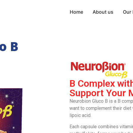
Home
About us
Our 
o B
B Complex with
Support Your 
Neurobion Gluco B is a B comp
want to complement their diet 
lipoic acid.
Each capsule combines vitami