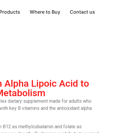
Products
Where to Buy
Contact us
 Alpha Lipoic Acid to
Metabolism
lex dietary supplement made for adults who
with key B vitamins and the antioxidant alpha
n B12 as methylcobalamin and folate as