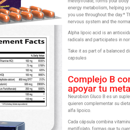
methylfolate, forms your body 
energy metabolism, helping you
you use throughout the day.* T
nervous system and the normal 
Alpha lipoic acid is an antioxid
radicals and participates in n
Take it as part of a balanced di
capsules
Complejo B con
apoyar tu met
Neurobion Gluco B es un suple
quieren complementar su dieta 
alfa lipoico.
Cada cápsula combina vitamin
metilfolato, formas que tu cu