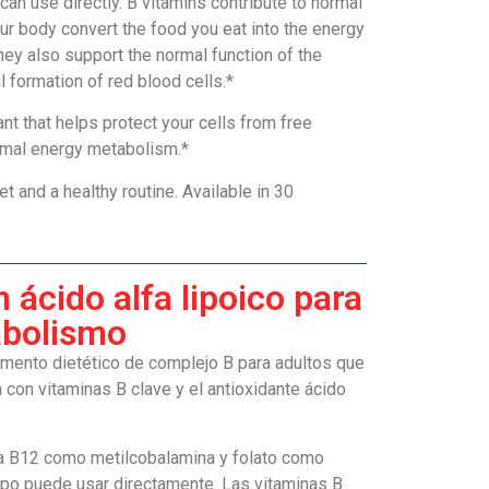
can use directly. B vitamins contribute to normal
r body convert the food you eat into the energy
hey also support the normal function of the
formation of red blood cells.*
ant that helps protect your cells from free
ormal energy metabolism.*
et and a healthy routine. Available in 30
 ácido alfa lipoico para
abolismo
mento dietético de complejo B para adultos que
con vitaminas B clave y el antioxidante ácido
a B12 como metilcobalamina y folato como
erpo puede usar directamente. Las vitaminas B